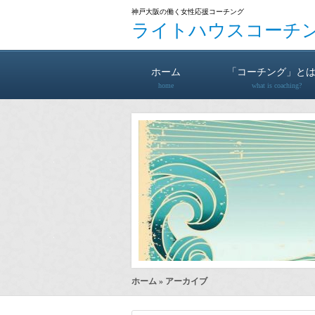
神戸大阪の働く女性応援コーチング
ライトハウスコーチ
ホーム
「コーチング」と
home
what is coaching?
ホーム
» アーカイブ