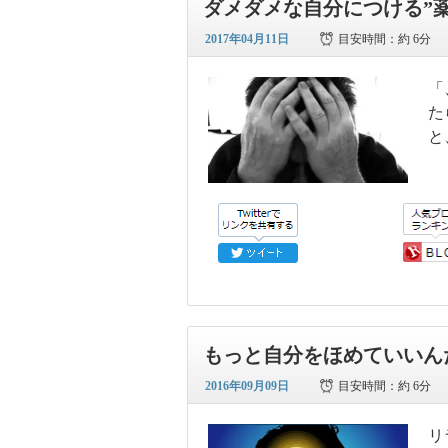
ダメダメな自分につける”薬
2017年04月11日
目安時間：
約 6分
「
た
と
もっと自分をほめていいん
2016年09月09日
目安時間：
約 6分
リ