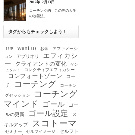
2017年12月13日
コーチング的「この先の人生
の改善法」
タグからもチェックしよう！
want to
お金
アファメーシ
LUB
エフィカシ
アプリオリ
ョン
ー
クライアントの変化
ゲシ
コレクティブエフィカシー
ュタルト
コンフォートゾーン
コー
コーチング
チ
コーチン
コーチング
グセッション
マインド
ゴール
ゴー
ゴール設定
ルの更新
ス
スコトーマ
キルアップ
セルフト
セミナー
セルフイメージ