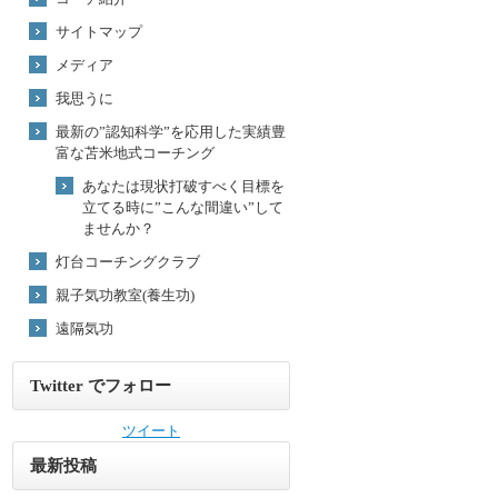
サイトマップ
メディア
我思うに
最新の”認知科学”を応用した実績豊
富な苫米地式コーチング
あなたは現状打破すべく目標を
立てる時に”こんな間違い”して
ませんか？
灯台コーチングクラブ
親子気功教室(養生功)
遠隔気功
Twitter でフォロー
ツイート
最新投稿