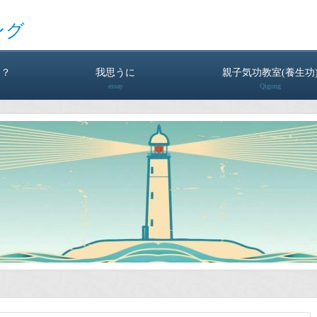
ング
は？
我思うに
親子気功教室(養生功
essay
Qigong