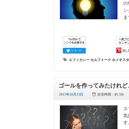
の
ン
ま
エフィカシー
セルフトーク
ホメオス
ゴールを作ってみたけれど
2015年10月23日
目安時間：
約 3分
ス
気
す