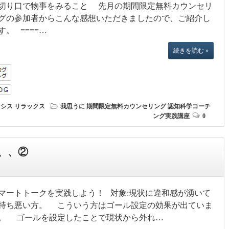
切り口で物事をみること 先月の期間限定無料カウンセリ
グの参加者からこんな感想いただきましたので、ご紹介し
す。 ====…
続きを読む »
タシス
リラックス
我思うに
期間限定無料カウンセリング
認知科学コーチ
ング実践講座
0
、、②
マートトークを実践しよう！ 対象:現状に違和感が湧いて
持ち悪い方。 こういう方はゴール設定の効果が出ていま
。 ゴールを設定したことで現状から外れ…