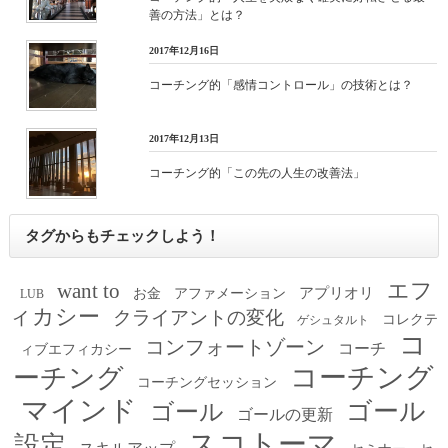
善の方法」とは？
2017年12月16日
コーチング的「感情コントロール」の技術とは？
2017年12月13日
コーチング的「この先の人生の改善法」
タグからもチェックしよう！
エフ
want to
アプリオリ
お金
アファメーション
LUB
ィカシー
クライアントの変化
コレクテ
ゲシュタルト
コ
コンフォートゾーン
コーチ
ィブエフィカシー
コーチング
ーチング
コーチングセッション
マインド
ゴール
ゴール
ゴールの更新
スコトーマ
設定