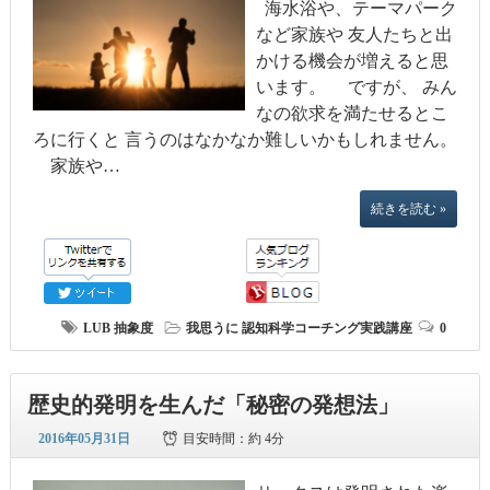
海水浴や、テーマパーク
など家族や 友人たちと出
かける機会が増えると思
います。 ですが、 みん
なの欲求を満たせるとこ
ろに行くと 言うのはなかなか難しいかもしれません。
家族や…
続きを読む »
LUB
抽象度
我思うに
認知科学コーチング実践講座
0
歴史的発明を生んだ「秘密の発想法」
2016年05月31日
目安時間：
約 4分