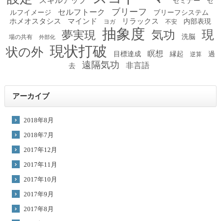
スキルアップ
セミナー
セ
ブリーフ
セルフトーク
ルフイメージ
ブリーフシステム
ホメオスタシス
マインド
リラックス
内部表現
ヨガ
不安
抽象度
現
夢実現
気功
洗脳
場の共有
外部化
現状打破
状の外
瞑想
目標達成
縁起
過
逆算
遠隔気功
非言語
去
アーカイブ
2018年8月
2018年7月
2017年12月
2017年11月
2017年10月
2017年9月
2017年8月