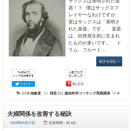
サックスは発明された楽
器！？ 僕はサックスプ
レイヤーなわけですが、
実はサックスは「発明さ
れた楽器」です。 楽器
は、自然発生的に生まれ
たものが多いです。 ド
ラム、フルート…
続きを読む »
LUB
抽象度
我思うに
認知科学コーチング実践講座
0
夫婦関係を改善する秘訣
2016年05月27日
目安時間：
約 4分