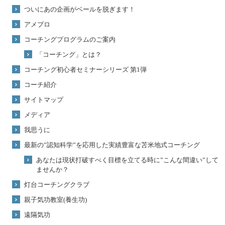
ついにあの企画がベールを脱ぎます！
アメブロ
コーチングプログラムのご案内
「コーチング」とは？
コーチング初心者セミナーシリーズ 第1弾
コーチ紹介
サイトマップ
メディア
我思うに
最新の”認知科学”を応用した実績豊富な苫米地式コーチング
あなたは現状打破すべく目標を立てる時に”こんな間違い”して
ませんか？
灯台コーチングクラブ
親子気功教室(養生功)
遠隔気功