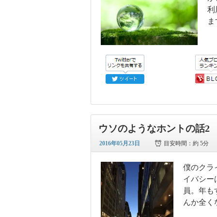
利
ま
ウソのようなホントの話2
2016年05月23日
目安時間：
約 5分
僕のクラ
イバシー
員。年も
んか全く