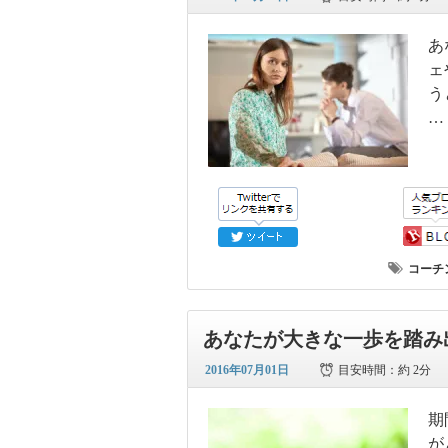
あ
ェ
う
…
コーチ
あなたが大きな一歩を踏み
2016年07月01日
目安時間：
約 2分
期
が