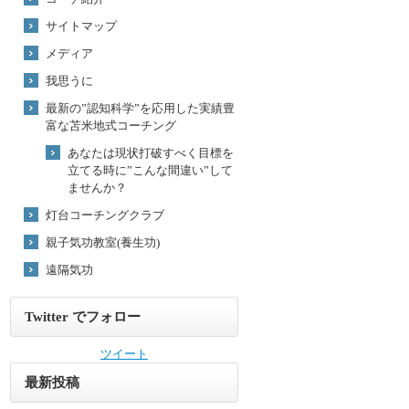
サイトマップ
メディア
我思うに
最新の”認知科学”を応用した実績豊
富な苫米地式コーチング
あなたは現状打破すべく目標を
立てる時に”こんな間違い”して
ませんか？
灯台コーチングクラブ
親子気功教室(養生功)
遠隔気功
Twitter でフォロー
ツイート
最新投稿