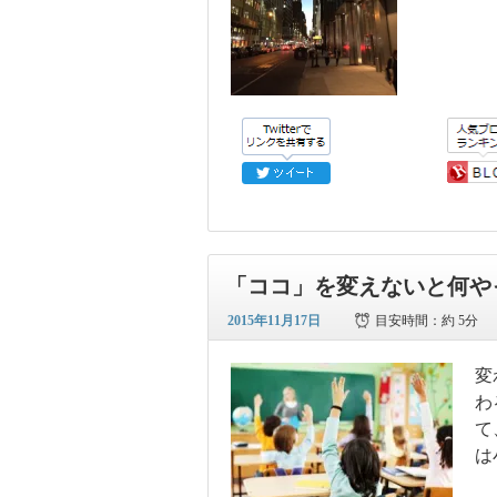
「ココ」を変えないと何や
2015年11月17日
目安時間：
約 5分
変
わ
て
は