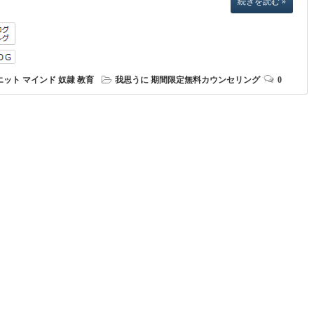
続きを読む »
エット
マインド
奴隷
教育
我思うに
期間限定無料カウンセリング
0