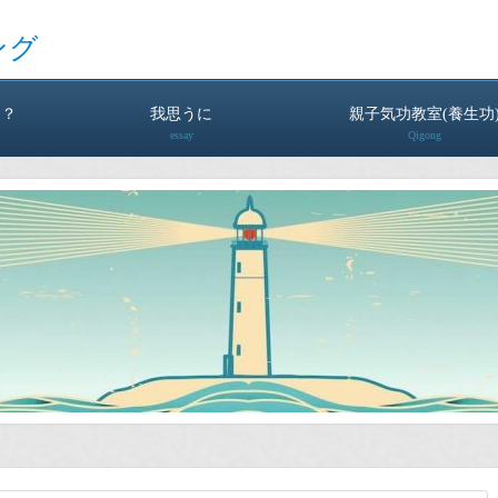
ング
は？
我思うに
親子気功教室(養生功
essay
Qigong