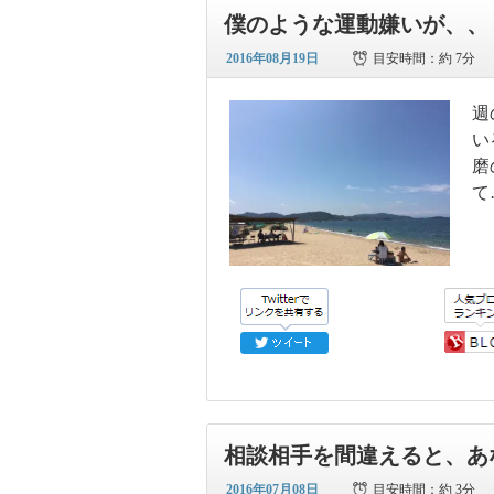
僕のような運動嫌いが、、
2016年08月19日
目安時間：
約 7分
週
い
磨
て
相談相手を間違えると、あ
2016年07月08日
目安時間：
約 3分