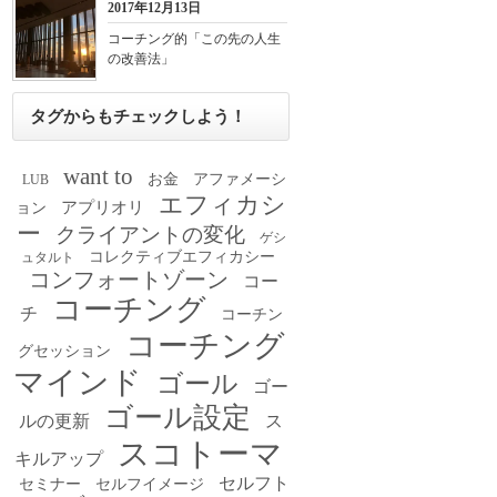
2017年12月13日
コーチング的「この先の人生
の改善法」
タグからもチェックしよう！
want to
お金
アファメーシ
LUB
エフィカシ
アプリオリ
ョン
ー
クライアントの変化
ゲシ
コレクティブエフィカシー
ュタルト
コンフォートゾーン
コー
コーチング
チ
コーチン
コーチング
グセッション
マインド
ゴール
ゴー
ゴール設定
ルの更新
ス
スコトーマ
キルアップ
セルフト
セミナー
セルフイメージ