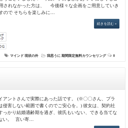
用されなかった方は、 今後様々な企画をご用意していき
すので そちらを楽しみに…
続きを読む »
マインド
現状の外
我思うに
期間限定無料カウンセリング
0
イアントさんで実際にあった話です。 (※〇〇さん、プラ
は侵害しない範囲で書くのでご安心を。) 彼女は、契約社
すっかり結婚適齢期を過ぎ、彼氏もいない、できる当てな
ない。 言い寄…