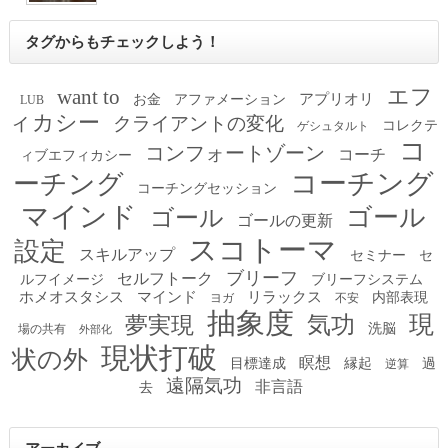
タグからもチェックしよう！
エフ
want to
アプリオリ
お金
アファメーション
LUB
ィカシー
クライアントの変化
コレクテ
ゲシュタルト
コ
コンフォートゾーン
コーチ
ィブエフィカシー
コーチング
ーチング
コーチングセッション
マインド
ゴール
ゴール
ゴールの更新
スコトーマ
設定
スキルアップ
セミナー
セ
ブリーフ
セルフトーク
ルフイメージ
ブリーフシステム
ホメオスタシス
マインド
リラックス
内部表現
ヨガ
不安
抽象度
現
夢実現
気功
洗脳
場の共有
外部化
現状打破
状の外
瞑想
目標達成
縁起
過
逆算
遠隔気功
非言語
去