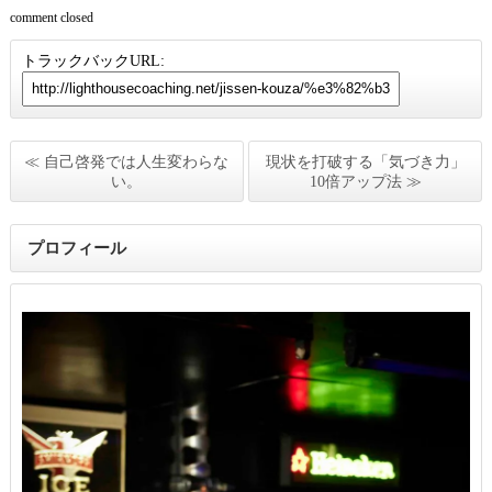
comment closed
トラックバックURL:
≪ 自己啓発では人生変わらな
現状を打破する「気づき力」
い。
10倍アップ法 ≫
プロフィール