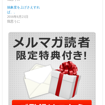
ウ
い
で
(新
開
し
抽象度を上げさえすれ
き
い
ま
ウ
ば、、
す)
ィ
2016年6月21日
ン
ド
我思うに
ウ
で
開
き
ま
す)