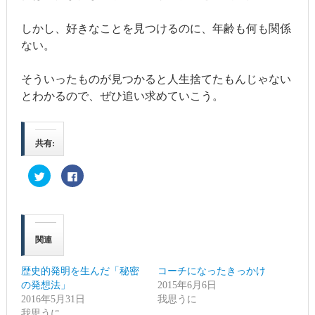
しかし、好きなことを見つけるのに、年齢も何も関係
ない。
そういったものが見つかると人生捨てたもんじゃない
とわかるので、ぜひ追い求めていこう。
共有:
ク
Facebook
リ
で
ッ
共
ク
有
し
す
て
る
Twitter
に
で
は
関連
共
ク
有
リ
(新
ッ
し
ク
歴史的発明を生んだ「秘密
コーチになったきっかけ
い
し
ウ
て
の発想法」
2015年6月6日
ィ
く
2016年5月31日
ン
だ
我思うに
ド
さ
我思うに