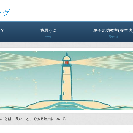
ング
は？
我思うに
親子気功教室(養生功
essay
Qigong
ることは「良いこと」である理由について。