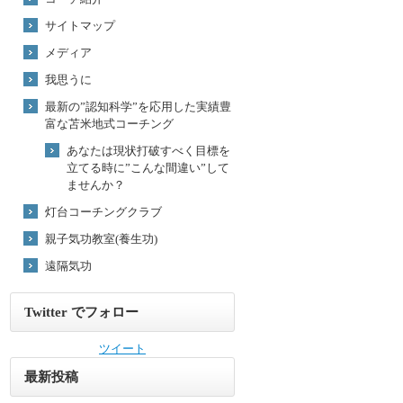
サイトマップ
メディア
我思うに
最新の”認知科学”を応用した実績豊
富な苫米地式コーチング
あなたは現状打破すべく目標を
立てる時に”こんな間違い”して
ませんか？
灯台コーチングクラブ
親子気功教室(養生功)
遠隔気功
Twitter でフォロー
ツイート
最新投稿