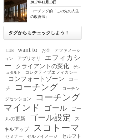
2017年12月13日
コーチング的「この先の人生
の改善法」
タグからもチェックしよう！
want to
お金
アファメーシ
LUB
エフィカシ
アプリオリ
ョン
ー
クライアントの変化
ゲシ
コレクティブエフィカシー
ュタルト
コンフォートゾーン
コー
コーチング
チ
コーチン
コーチング
グセッション
マインド
ゴール
ゴー
ゴール設定
ルの更新
ス
スコトーマ
キルアップ
セルフト
セミナー
セルフイメージ