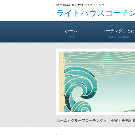
神戸大阪の働く女性応援コーチング
ライトハウスコーチ
ホーム
「コーチング」と
home
what is coaching?
ホーム
»
グループコーチング
» 「不安」を抱え