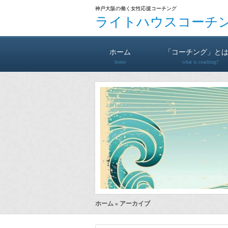
神戸大阪の働く女性応援コーチング
ライトハウスコーチ
ホーム
「コーチング」と
home
what is coaching?
ホーム
» アーカイブ