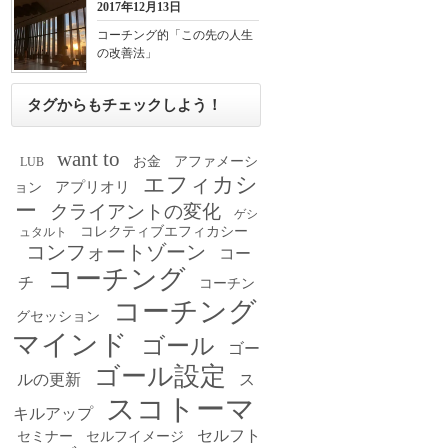
2017年12月13日
コーチング的「この先の人生
の改善法」
タグからもチェックしよう！
want to
お金
アファメーシ
LUB
エフィカシ
アプリオリ
ョン
ー
クライアントの変化
ゲシ
コレクティブエフィカシー
ュタルト
コンフォートゾーン
コー
コーチング
チ
コーチン
コーチング
グセッション
マインド
ゴール
ゴー
ゴール設定
ルの更新
ス
スコトーマ
キルアップ
セルフト
セミナー
セルフイメージ