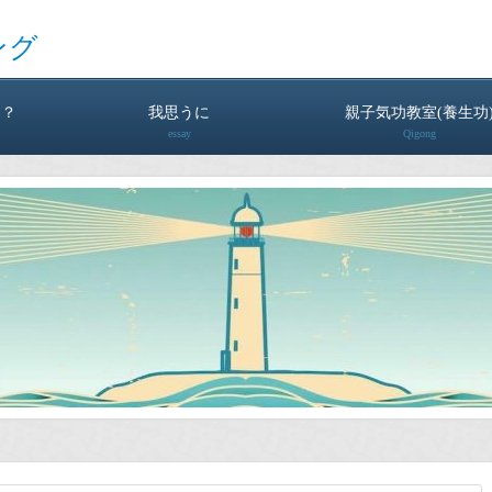
ング
は？
我思うに
親子気功教室(養生功
essay
Qigong