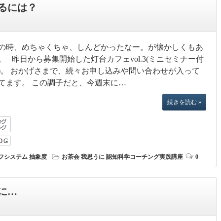
るには？
の時、めちゃくちゃ、しんどかったなー。が懐かしくもあ
。 昨日から募集開始した灯台カフェvol.3(ミニセミナー付
)。 おかげさまで、続々お申し込みや問い合わせが入って
てます。 この調子だと、今週末に…
続きを読む »
フシステム
抽象度
お茶会
我思うに
認知科学コーチング実践講座
0
に…