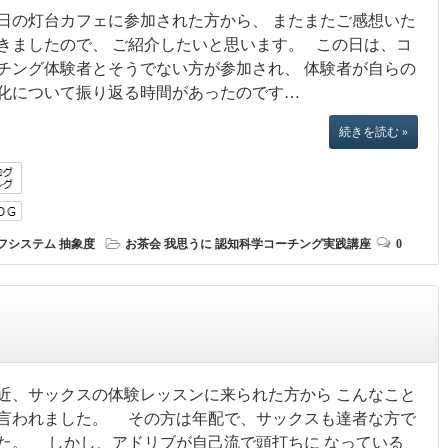
日の灯台カフェに参加された方から、 またまたご感想いた
きましたので、 ご紹介したいと思います。 この日は、コ
チング体験者とそうでない方が参加され、 体験者が自らの
化について振り返る時間があったのです…
続きを読む »
フシステム
抽象度
お茶会
我思うに
認知科学コーチング実践講座
0
近、サックスの体験レッスンに来られた方から こんなこと
言われました。 その方は年配で、サックスも達者な方で
た。 しかし、アドリブが自己流で頭打ちに なっている