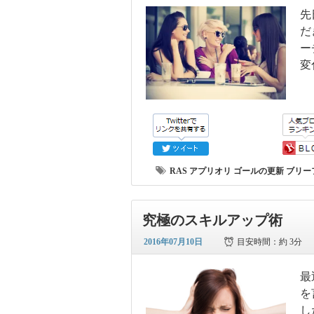
先
だ
ー
変
RAS
アプリオリ
ゴールの更新
ブリー
究極のスキルアップ術
2016年07月10日
目安時間：
約 3分
最
を
し