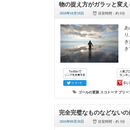
物の捉え方がガラッと変え
2016年10月19日
目安時間：
約 6分
あ
り
き
き
ゴールの更新
スコトーマ
ブリー
完全完璧なものなどないの
2016年09月20日
目安時間：
約 3分