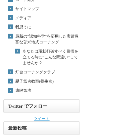
サイトマップ
メディア
我思うに
最新の”認知科学”を応用した実績豊
富な苫米地式コーチング
あなたは現状打破すべく目標を
立てる時に”こんな間違い”して
ませんか？
灯台コーチングクラブ
親子気功教室(養生功)
遠隔気功
Twitter でフォロー
ツイート
最新投稿