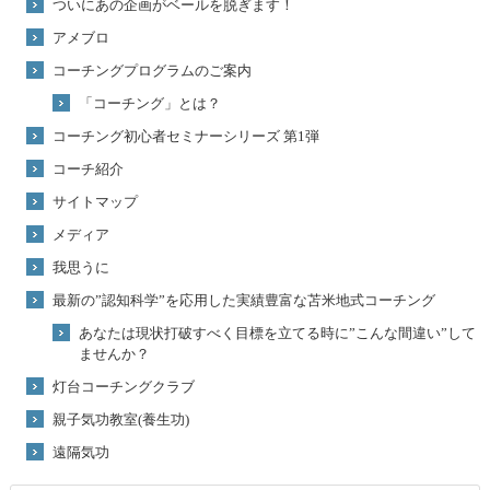
ついにあの企画がベールを脱ぎます！
アメブロ
コーチングプログラムのご案内
「コーチング」とは？
コーチング初心者セミナーシリーズ 第1弾
コーチ紹介
サイトマップ
メディア
我思うに
最新の”認知科学”を応用した実績豊富な苫米地式コーチング
あなたは現状打破すべく目標を立てる時に”こんな間違い”して
ませんか？
灯台コーチングクラブ
親子気功教室(養生功)
遠隔気功