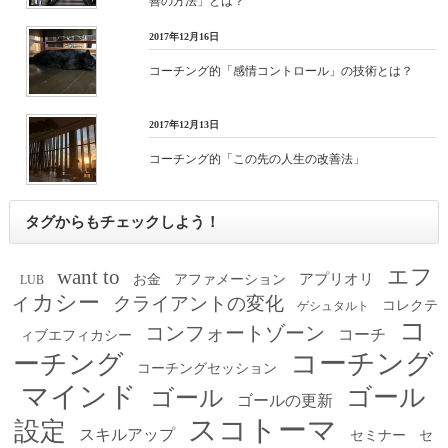
善の方法」とは？
2017年12月16日
コーチング的「感情コントロール」の技術とは？
2017年12月13日
コーチング的「この先の人生の改善法」
タグからもチェックしよう！
エフ
want to
アプリオリ
お金
アファメーション
LUB
ィカシー
クライアントの変化
コレクテ
ゲシュタルト
コ
コンフォートゾーン
コーチ
ィブエフィカシー
コーチング
ーチング
コーチングセッション
マインド
ゴール
ゴール
ゴールの更新
スコトーマ
設定
スキルアップ
セミナー
セ