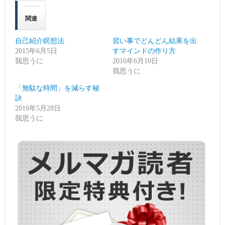
て
る
Twitter
に
で
は
関連
共
ク
有
リ
(新
ッ
し
ク
自己紹介瞑想法
習い事でどんどん結果を出
い
し
ウ
て
2015年6月5日
すマインドの作り方
ィ
く
我思うに
ン
だ
2016年6月10日
ド
さ
我思うに
ウ
い
で
(新
開
し
「無駄な時間」を減らす秘
き
い
ま
ウ
訣
す)
ィ
2016年5月28日
ン
ド
我思うに
ウ
で
開
き
ま
す)