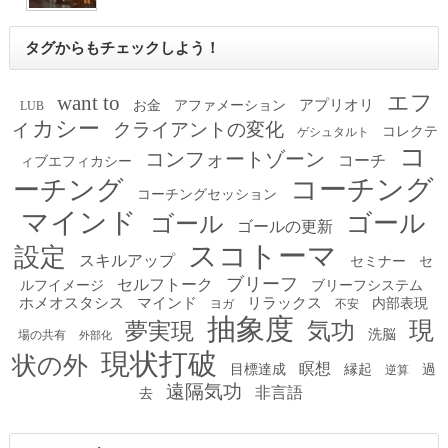
タグからもチェックしよう！
エフ
want to
アプリオリ
お金
アファメーション
LUB
ィカシー
クライアントの変化
コレクテ
ゲシュタルト
コ
コンフォートゾーン
コーチ
ィブエフィカシー
コーチング
ーチング
コーチングセッション
マインド
ゴール
ゴール
ゴールの更新
スコトーマ
設定
スキルアップ
セミナー
セ
ブリーフ
セルフトーク
ルフイメージ
ブリーフシステム
ホメオスタシス
マインド
リラックス
内部表現
ヨガ
不安
抽象度
現
夢実現
気功
洗脳
場の共有
外部化
現状打破
状の外
瞑想
目標達成
縁起
過
逆算
遠隔気功
非言語
去