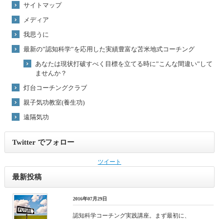
サイトマップ
メディア
我思うに
最新の”認知科学”を応用した実績豊富な苫米地式コーチング
あなたは現状打破すべく目標を立てる時に”こんな間違い”して
ませんか？
灯台コーチングクラブ
親子気功教室(養生功)
遠隔気功
Twitter でフォロー
ツイート
最新投稿
2016年07月29日
認知科学コーチング実践講座。まず最初に、