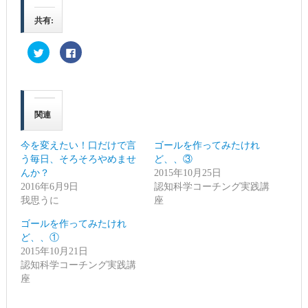
共有:
ク
Facebook
リ
で
ッ
共
ク
有
し
す
て
る
Twitter
に
で
は
関連
共
ク
有
リ
(新
ッ
し
ク
今を変えたい！口だけで言
ゴールを作ってみたけれ
い
し
ウ
て
う毎日、そろそろやめませ
ど、、③
ィ
く
んか？
ン
だ
2015年10月25日
ド
さ
2016年6月9日
認知科学コーチング実践講
ウ
い
で
(新
我思うに
座
開
し
き
い
ま
ウ
ゴールを作ってみたけれ
す)
ィ
ど、、①
ン
ド
2015年10月21日
ウ
で
認知科学コーチング実践講
開
座
き
ま
す)