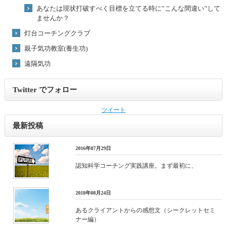
あなたは現状打破すべく目標を立てる時に”こんな間違い”して
ませんか？
灯台コーチングクラブ
親子気功教室(養生功)
遠隔気功
Twitter でフォロー
ツイート
最新投稿
2016年07月29日
認知科学コーチング実践講座。まず最初に、
2018年08月24日
あるクライアントからの感想文（シークレットセミ
ナー編）