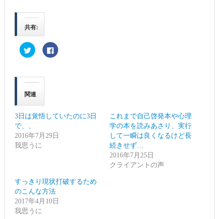
共有:
ク
Facebook
リ
で
ッ
共
ク
有
し
す
て
る
Twitter
に
で
は
関連
共
ク
有
リ
(新
ッ
し
ク
3日は覚悟していたのに3日
これまで自己啓発本や心理
い
し
ウ
て
で、、
学の本を読みあさり、実行
ィ
く
2016年7月29日
ン
だ
して一瞬は良くなるけど長
ド
さ
我思うに
続きせず…
ウ
い
で
(新
2016年7月25日
開
し
き
い
クライアントの声
ま
ウ
す)
ィ
すっきり現状打破するため
ン
ド
のこんな方法
ウ
で
2017年4月10日
開
我思うに
き
ま