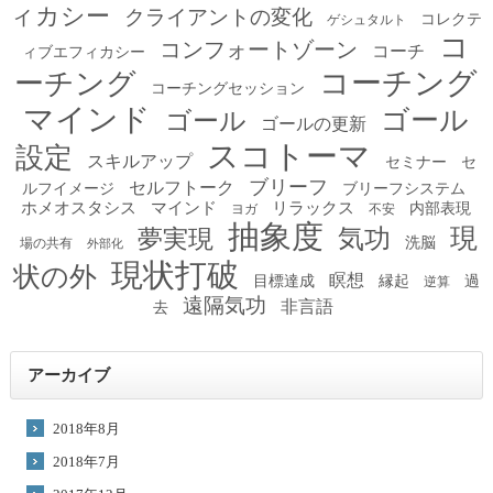
ィカシー
クライアントの変化
コレクテ
ゲシュタルト
コ
コンフォートゾーン
コーチ
ィブエフィカシー
コーチング
ーチング
コーチングセッション
マインド
ゴール
ゴール
ゴールの更新
スコトーマ
設定
スキルアップ
セミナー
セ
ブリーフ
セルフトーク
ルフイメージ
ブリーフシステム
ホメオスタシス
マインド
リラックス
内部表現
ヨガ
不安
抽象度
現
夢実現
気功
洗脳
場の共有
外部化
現状打破
状の外
瞑想
目標達成
縁起
過
逆算
遠隔気功
非言語
去
アーカイブ
2018年8月
2018年7月