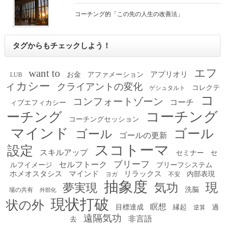
コーチング的「この先の人生の改善法」
タグからもチェックしよう！
エフ
want to
アプリオリ
お金
アファメーション
LUB
ィカシー
クライアントの変化
コレクテ
ゲシュタルト
コ
コンフォートゾーン
コーチ
ィブエフィカシー
コーチング
ーチング
コーチングセッション
マインド
ゴール
ゴール
ゴールの更新
スコトーマ
設定
スキルアップ
セミナー
セ
ブリーフ
セルフトーク
ルフイメージ
ブリーフシステム
ホメオスタシス
マインド
リラックス
内部表現
ヨガ
不安
抽象度
現
夢実現
気功
洗脳
場の共有
外部化
現状打破
状の外
瞑想
目標達成
縁起
過
逆算
遠隔気功
非言語
去