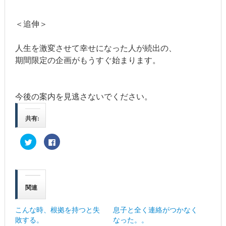
＜追伸＞
人生を激変させて幸せになった人が続出の、
期間限定の企画がもうすぐ始まります。
今後の案内を見逃さないでください。
共有:
ク
Facebook
リ
で
ッ
共
ク
有
し
す
て
る
Twitter
に
で
は
関連
共
ク
有
リ
(新
ッ
し
ク
こんな時、根拠を持つと失
息子と全く連絡がつかなく
い
し
ウ
て
敗する。
なった。。
ィ
く