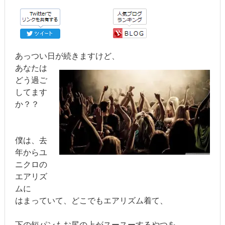
あっつい日が続きますけど、
あなたは
どう過ご
してます
か？？
僕は、去
年からユ
ニクロの
エアリズ
ムに
はまっていて、どこでもエアリズム着て、
下の短パンもお尻の上がスースーするやつを