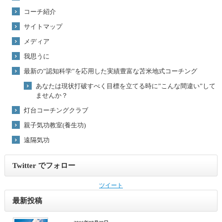
コーチ紹介
サイトマップ
メディア
我思うに
最新の”認知科学”を応用した実績豊富な苫米地式コーチング
あなたは現状打破すべく目標を立てる時に”こんな間違い”して
ませんか？
灯台コーチングクラブ
親子気功教室(養生功)
遠隔気功
Twitter でフォロー
ツイート
最新投稿