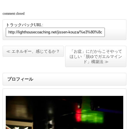
comment closed
トラックバックURL:
≪ エネルギー、感じてるか？
「お盆」にだからこそやって
ほしい「脱ゆでガエルマイン
ド」構築法 ≫
プロフィール