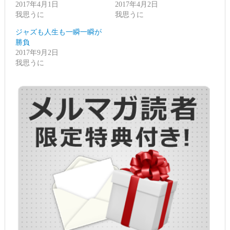
2017年4月1日
ン
だ
2017年4月2日
ド
さ
我思うに
我思うに
ウ
い
で
(新
開
し
ジャズも人生も一瞬一瞬が
き
い
ま
ウ
勝負
す)
ィ
2017年9月2日
ン
ド
我思うに
ウ
で
開
き
ま
す)