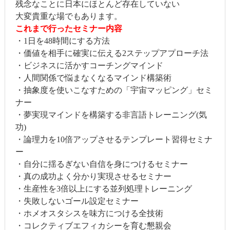
残念なことに日本にほとんど存在していない
大変貴重な場でもあります。
これまで行ったセミナー内容
・1日を48時間にする方法
・価値を相手に確実に伝える2ステップアプローチ法
・ビジネスに活かすコーチングマインド
・人間関係で悩まなくなるマインド構築術
・抽象度を使いこなすための「宇宙マッピング」セミ
ナー
・夢実現マインドを構築する非言語トレーニング(気
功)
・論理力を10倍アップさせるテンプレート習得セミナ
ー
・自分に揺るぎない自信を身につけるセミナー
・真の成功よく分かり実現させるセミナー
・生産性を3倍以上にする並列処理トレーニング
・失敗しないゴール設定セミナー
・ホメオスタシスを味方につける全技術
・コレクティブエフィカシーを育む懇親会