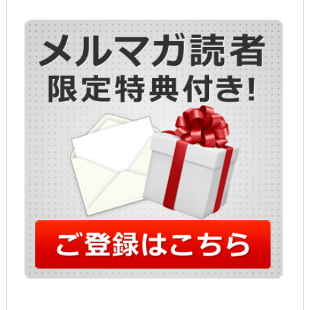
で
開
き
ま
す)