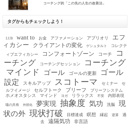
コーチング的「この先の人生の改善法」
タグからもチェックしよう！
エフ
want to
アプリオリ
お金
アファメーション
LUB
ィカシー
クライアントの変化
コレクテ
ゲシュタルト
コ
コンフォートゾーン
コーチ
ィブエフィカシー
コーチング
ーチング
コーチングセッション
マインド
ゴール
ゴール
ゴールの更新
スコトーマ
設定
スキルアップ
セミナー
セ
ブリーフ
セルフトーク
ルフイメージ
ブリーフシステム
ホメオスタシス
マインド
リラックス
内部表現
ヨガ
不安
抽象度
現
夢実現
気功
洗脳
場の共有
外部化
現状打破
状の外
瞑想
目標達成
縁起
過
逆算
遠隔気功
非言語
去