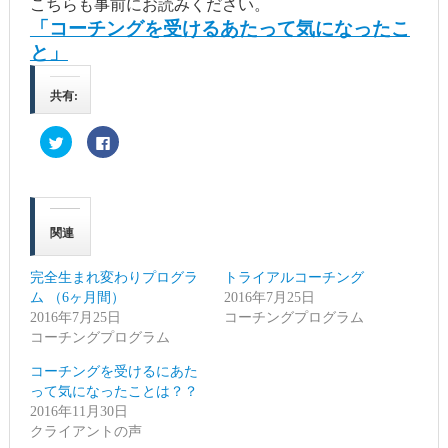
こちらも事前にお読みください。
「コーチングを受けるあたって気になったこ
と」
共有:
ク
Facebook
リ
で
ッ
共
ク
有
し
す
て
る
Twitter
に
で
は
関連
共
ク
有
リ
(新
ッ
し
ク
完全生まれ変わりプログラ
トライアルコーチング
い
し
ウ
て
ム （6ヶ月間）
2016年7月25日
ィ
く
2016年7月25日
ン
だ
コーチングプログラム
ド
さ
コーチングプログラム
ウ
い
で
(新
開
し
コーチングを受けるにあた
き
い
ま
ウ
って気になったことは？？
す)
ィ
2016年11月30日
ン
ド
クライアントの声
ウ