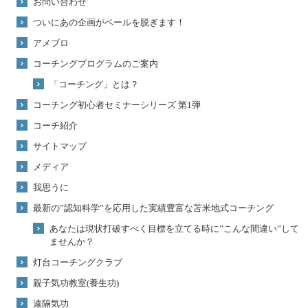
お問い合わせ
ついにあの企画がベールを脱ぎます！
アメブロ
コーチングプログラムのご案内
「コーチング」とは？
コーチング初心者セミナーシリーズ 第1弾
コーチ紹介
サイトマップ
メディア
我思うに
最新の”認知科学”を応用した実績豊富な苫米地式コーチング
あなたは現状打破すべく目標を立てる時に”こんな間違い”して
ませんか？
灯台コーチングクラブ
親子気功教室(養生功)
遠隔気功