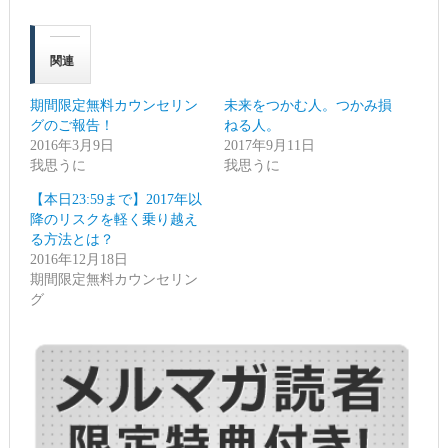
ク
有
し
す
て
る
Twitter
に
で
は
関連
共
ク
有
リ
(新
ッ
し
ク
期間限定無料カウンセリン
未来をつかむ人。つかみ損
い
し
ウ
て
グのご報告！
ねる人。
ィ
く
2016年3月9日
ン
だ
2017年9月11日
ド
さ
我思うに
我思うに
ウ
い
で
(新
開
し
【本日23:59まで】2017年以
き
い
ま
ウ
降のリスクを軽く乗り越え
す)
ィ
る方法とは？
ン
ド
2016年12月18日
ウ
で
期間限定無料カウンセリン
開
グ
き
ま
す)