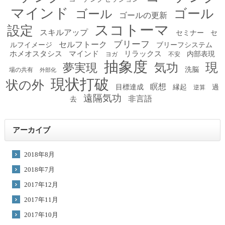
マインド
ゴール
ゴール
ゴールの更新
スコトーマ
設定
スキルアップ
セミナー
セ
ブリーフ
セルフトーク
ルフイメージ
ブリーフシステム
ホメオスタシス
マインド
リラックス
内部表現
ヨガ
不安
抽象度
現
夢実現
気功
洗脳
場の共有
外部化
現状打破
状の外
瞑想
目標達成
縁起
過
逆算
遠隔気功
非言語
去
アーカイブ
2018年8月
2018年7月
2017年12月
2017年11月
2017年10月