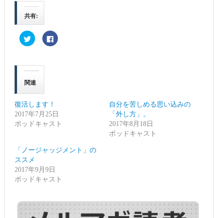
共有:
ク
Facebook
リ
で
ッ
共
ク
有
し
す
て
る
Twitter
に
で
は
関連
共
ク
有
リ
(新
ッ
し
ク
復活します！
自分を苦しめる思い込みの
い
し
ウ
て
2017年7月25日
「外し方」。
ィ
く
ポッドキャスト
ン
だ
2017年8月18日
ド
さ
ポッドキャスト
ウ
い
で
(新
開
し
「ノージャッジメント」の
き
い
ま
ウ
ススメ
す)
ィ
2017年9月9日
ン
ド
ポッドキャスト
ウ
で
開
き
ま
す)