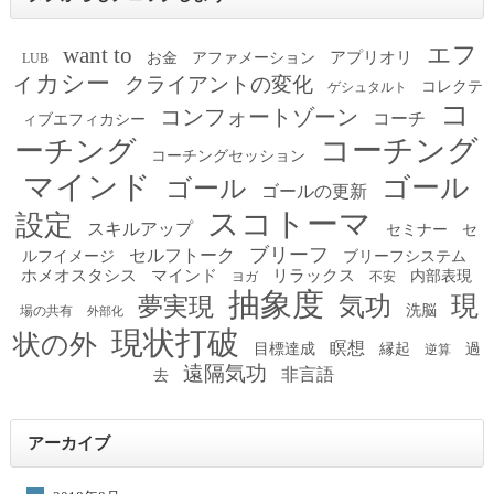
エフ
want to
アプリオリ
お金
アファメーション
LUB
ィカシー
クライアントの変化
コレクテ
ゲシュタルト
コ
コンフォートゾーン
コーチ
ィブエフィカシー
コーチング
ーチング
コーチングセッション
マインド
ゴール
ゴール
ゴールの更新
スコトーマ
設定
スキルアップ
セミナー
セ
ブリーフ
セルフトーク
ルフイメージ
ブリーフシステム
ホメオスタシス
マインド
リラックス
内部表現
ヨガ
不安
抽象度
現
夢実現
気功
洗脳
場の共有
外部化
現状打破
状の外
瞑想
目標達成
縁起
過
逆算
遠隔気功
非言語
去
アーカイブ