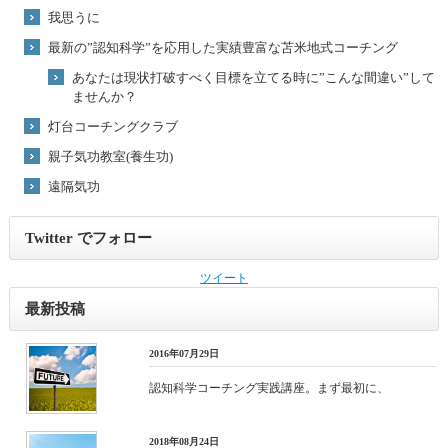
我思うに
最新の”認知科学”を応用した実績豊富な苫米地式コーチング
あなたは現状打破すべく目標を立てる時に”こんな間違い”して
ませんか？
灯台コーチングクラブ
親子気功教室(養生功)
遠隔気功
Twitter でフォロー
ツイート
最新投稿
2016年07月29日
認知科学コーチング実践講座。まず最初に、
2018年08月24日