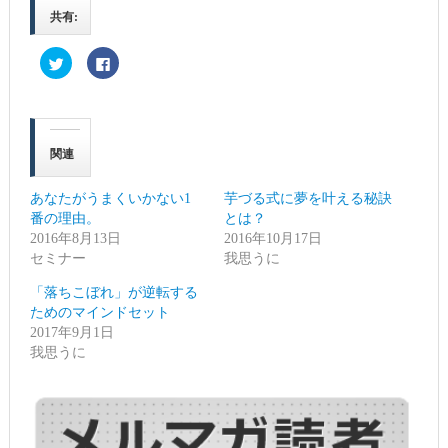
共有:
ク
Facebook
リ
で
ッ
共
ク
有
し
す
て
る
Twitter
に
で
は
関連
共
ク
有
リ
(新
ッ
し
ク
あなたがうまくいかない1
芋づる式に夢を叶える秘訣
い
し
ウ
て
番の理由。
とは？
ィ
く
2016年8月13日
ン
だ
2016年10月17日
ド
さ
セミナー
我思うに
ウ
い
で
(新
開
し
「落ちこぼれ」が逆転する
き
い
ま
ウ
ためのマインドセット
す)
ィ
2017年9月1日
ン
ド
我思うに
ウ
で
開
き
ま
す)