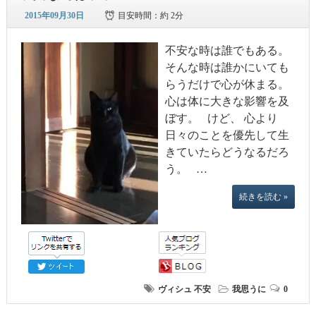
2015年09月30日
目安時間：
約 2分
不安な時は誰でもある。
そんな時は誰かにいても
らうだけで心が休まる。
心は体に大きな影響を及
ぼす。 けど、 心より
日々のことを優先して生
きていたらどうなるだろ
う。 …
続きを読む »
ヴィシュ
不安
我思うに
0