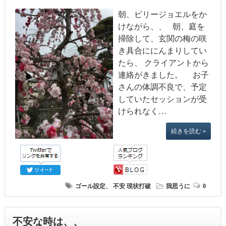
朝、ビリージョエルをか
けながら、、 朝、庭を
掃除して、玄関の梅の咲
き具合ににんまりしてい
たら、 クライアントから
連絡がきました。 お子
さんの体調不良で、予定
していたセッションが受
けられなく…
続きを読む »
ゴール設定、
不安
現状打破
我思うに
0
不安な時は、、