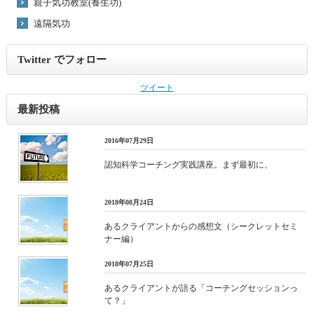
親子気功教室(養生功)
遠隔気功
Twitter でフォロー
ツイート
最新投稿
2016年07月29日
認知科学コーチング実践講座。まず最初に、
2018年08月24日
あるクライアントからの感想文（シークレットセミ
ナー編）
2018年07月25日
あるクライアントが語る「コーチングセッションっ
て？」