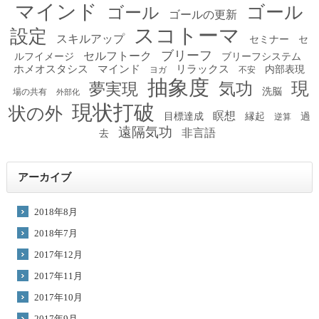
マインド
ゴール
ゴール
ゴールの更新
スコトーマ
設定
スキルアップ
セミナー
セ
ブリーフ
セルフトーク
ルフイメージ
ブリーフシステム
ホメオスタシス
マインド
リラックス
内部表現
ヨガ
不安
抽象度
現
夢実現
気功
洗脳
場の共有
外部化
現状打破
状の外
瞑想
目標達成
縁起
過
逆算
遠隔気功
非言語
去
アーカイブ
2018年8月
2018年7月
2017年12月
2017年11月
2017年10月
2017年9月