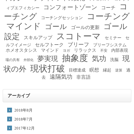
コ
コンフォートゾーン
コーチ
ィブエフィカシー
コーチング
ーチング
コーチングセッション
マインド
ゴール
ゴール
ゴールの更新
スコトーマ
設定
スキルアップ
セミナー
セ
ブリーフ
セルフトーク
ルフイメージ
ブリーフシステム
ホメオスタシス
マインド
リラックス
内部表現
ヨガ
不安
抽象度
現
夢実現
気功
洗脳
場の共有
外部化
現状打破
状の外
瞑想
目標達成
縁起
過
逆算
遠隔気功
非言語
去
アーカイブ
2018年8月
2018年7月
2017年12月