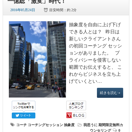
一億総「激変」時代！
2016年05月24日
目安時間：
約 2分
抽象度を自由に上げ下げ
できる人とは？ 昨日は
新しいクライアントさん
の初回コーチング セッシ
ョンがありました。 プ
ライバシーを侵害しない
範囲でお伝えすると、 こ
れからビジネスを立ち上
げていくとい…
続きを読む »
コーチ
コーチングセッション
抽象度
我思うに
期間限定無料カ
ウンセリング
0