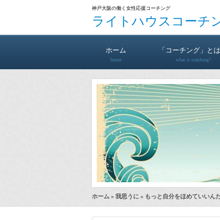
神戸大阪の働く女性応援コーチング
ライトハウスコーチ
ホーム
「コーチング」と
home
what is coaching?
ホーム
»
我思うに
» もっと自分をほめていいん