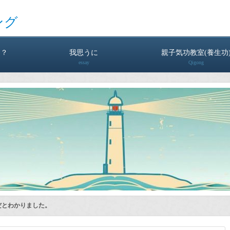
ング
は？
我思うに
親子気功教室(養生功
essay
Qigong
だとわかりました。