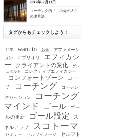
2017年12月13日
コーチング的「この先の人生
の改善法」
タグからもチェックしよう！
want to
お金
アファメーシ
LUB
エフィカシ
アプリオリ
ョン
ー
クライアントの変化
ゲシ
コレクティブエフィカシー
ュタルト
コンフォートゾーン
コー
コーチング
チ
コーチン
コーチング
グセッション
マインド
ゴール
ゴー
ゴール設定
ルの更新
ス
スコトーマ
キルアップ
セルフト
セミナー
セルフイメージ