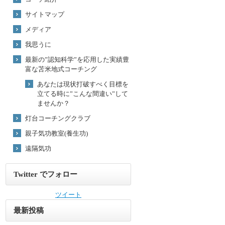
サイトマップ
メディア
我思うに
最新の”認知科学”を応用した実績豊
富な苫米地式コーチング
あなたは現状打破すべく目標を
立てる時に”こんな間違い”して
ませんか？
灯台コーチングクラブ
親子気功教室(養生功)
遠隔気功
Twitter でフォロー
ツイート
最新投稿