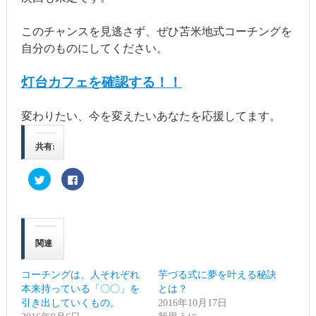
このチャンスを見逃さず、ぜひ苫米地式コーチングを
自分のものにしてください。
灯台カフェを確認する！！
変わりたい、今を変えたいあなたを応援してます。
共有:
ク
Facebook
リ
で
ッ
共
ク
有
し
す
て
る
Twitter
に
で
は
関連
共
ク
有
リ
(新
ッ
し
ク
コーチングは、人それぞれ
芋づる式に夢を叶える秘訣
い
し
ウ
て
本来持っている「〇〇」を
とは？
ィ
く
引き出していくもの。
ン
だ
2016年10月17日
ド
さ