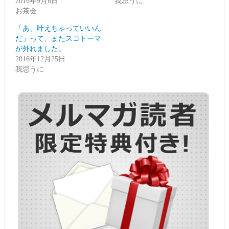
2016年9月6日
我思うに
ウ
い
で
(新
お茶会
開
し
き
い
ま
ウ
「あ、叶えちゃっていいん
す)
ィ
だ」って、またスコトーマ
ン
ド
が外れました。
ウ
で
2016年12月25日
開
我思うに
き
ま
す)