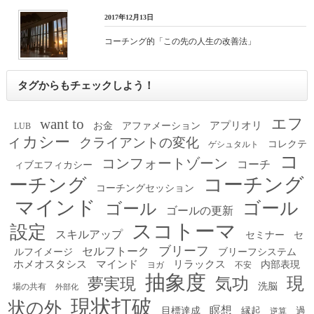
2017年12月13日
コーチング的「この先の人生の改善法」
タグからもチェックしよう！
エフ
want to
アプリオリ
お金
アファメーション
LUB
ィカシー
クライアントの変化
コレクテ
ゲシュタルト
コ
コンフォートゾーン
コーチ
ィブエフィカシー
コーチング
ーチング
コーチングセッション
マインド
ゴール
ゴール
ゴールの更新
スコトーマ
設定
スキルアップ
セミナー
セ
ブリーフ
セルフトーク
ルフイメージ
ブリーフシステム
ホメオスタシス
マインド
リラックス
内部表現
ヨガ
不安
抽象度
現
夢実現
気功
洗脳
場の共有
外部化
現状打破
状の外
瞑想
目標達成
縁起
過
逆算