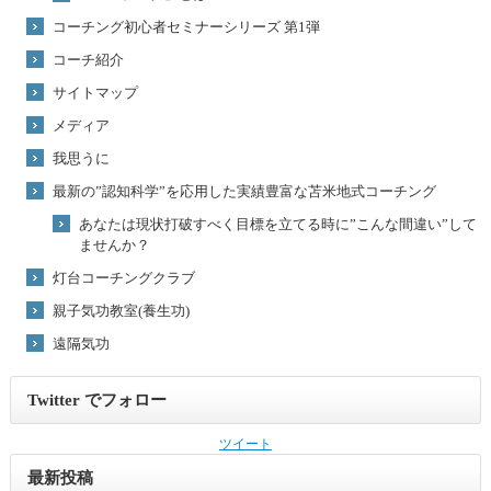
コーチング初心者セミナーシリーズ 第1弾
コーチ紹介
サイトマップ
メディア
我思うに
最新の”認知科学”を応用した実績豊富な苫米地式コーチング
あなたは現状打破すべく目標を立てる時に”こんな間違い”して
ませんか？
灯台コーチングクラブ
親子気功教室(養生功)
遠隔気功
Twitter でフォロー
ツイート
最新投稿