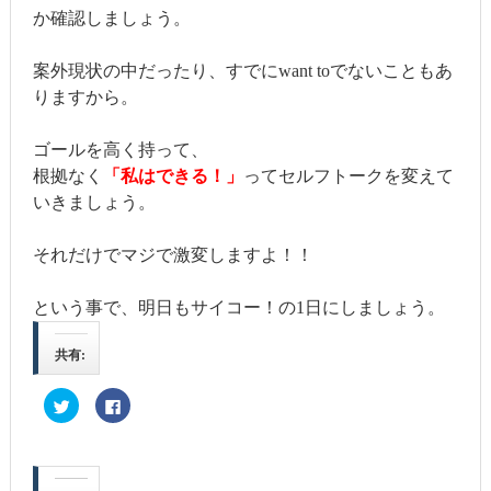
か確認しましょう。
案外現状の中だったり、すでにwant toでないこともあ
りますから。
ゴールを高く持って、
根拠なく
「私はできる！」
ってセルフトークを変えて
いきましょう。
それだけでマジで激変しますよ！！
という事で、明日もサイコー！の1日にしましょう。
共有:
ク
Facebook
リ
で
ッ
共
ク
有
し
す
て
る
Twitter
に