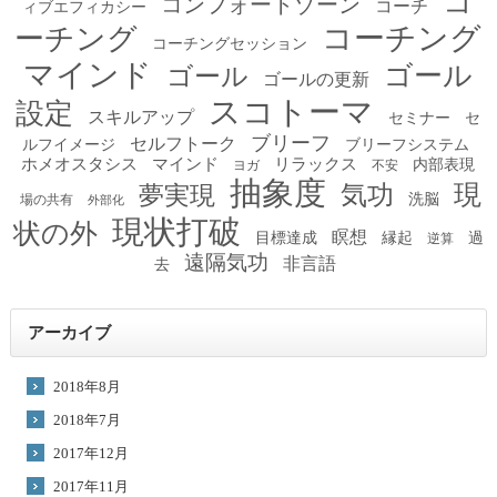
コ
コンフォートゾーン
コーチ
ィブエフィカシー
コーチング
ーチング
コーチングセッション
マインド
ゴール
ゴール
ゴールの更新
スコトーマ
設定
スキルアップ
セミナー
セ
ブリーフ
セルフトーク
ルフイメージ
ブリーフシステム
ホメオスタシス
マインド
リラックス
内部表現
ヨガ
不安
抽象度
現
夢実現
気功
洗脳
場の共有
外部化
現状打破
状の外
瞑想
目標達成
縁起
過
逆算
遠隔気功
非言語
去
アーカイブ
2018年8月
2018年7月
2017年12月
2017年11月