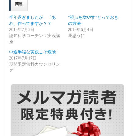
で
は
関連
共
ク
有
リ
(新
ッ
し
ク
半年過ぎましたが、「あ
"視点を増やす"とっておき
い
し
ウ
て
れ」作ってますか？？
の方法
ィ
く
2015年7月3日
ン
だ
2015年6月4日
ド
さ
認知科学コーチング実践講
我思うに
ウ
い
で
(新
座
開
し
き
い
ま
ウ
中途半端な実践こそ危険！
す)
ィ
2017年7月17日
ン
ド
期間限定無料カウンセリン
ウ
で
グ
開
き
ま
す)