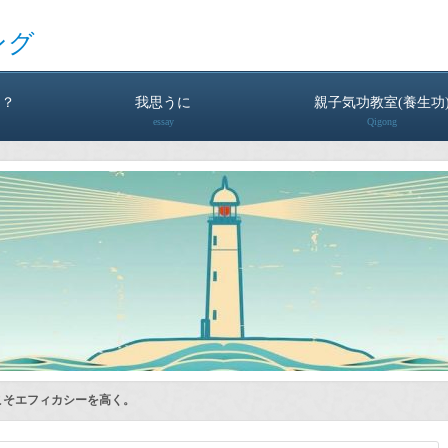
ング
は？
我思うに
親子気功教室(養生功
essay
Qigong
こそエフィカシーを高く。