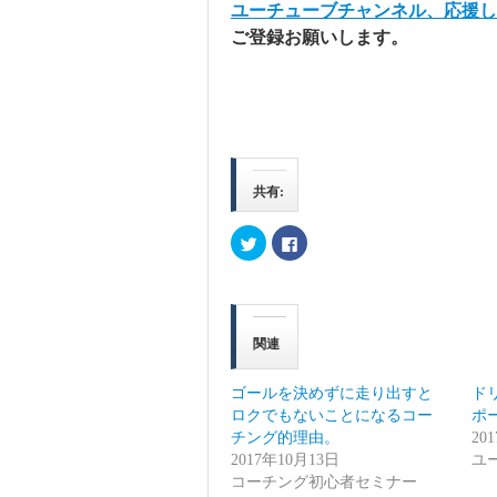
ユーチューブチャンネル、応援
ご登録お願いします。
共有:
ク
Facebook
リ
で
ッ
共
ク
有
し
す
て
る
Twitter
に
で
は
関連
共
ク
有
リ
(新
ッ
し
ク
ゴールを決めずに走り出すと
ド
い
し
ウ
て
ロクでもないことになるコー
ポ
ィ
く
チング的理由。
ン
だ
20
ド
さ
2017年10月13日
ユ
ウ
い
で
(新
コーチング初心者セミナー
開
し