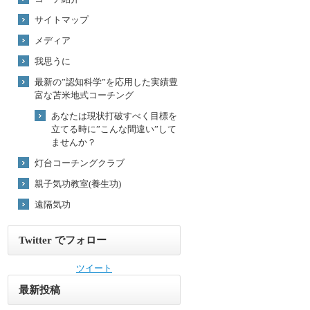
サイトマップ
メディア
我思うに
最新の”認知科学”を応用した実績豊
富な苫米地式コーチング
あなたは現状打破すべく目標を
立てる時に”こんな間違い”して
ませんか？
灯台コーチングクラブ
親子気功教室(養生功)
遠隔気功
Twitter でフォロー
ツイート
最新投稿