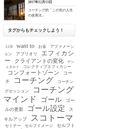
2017年12月13日
コーチング的「この先の人生
の改善法」
タグからもチェックしよう！
want to
お金
アファメーシ
LUB
エフィカシ
アプリオリ
ョン
ー
クライアントの変化
ゲシ
コレクティブエフィカシー
ュタルト
コンフォートゾーン
コー
コーチング
チ
コーチン
コーチング
グセッション
マインド
ゴール
ゴー
ゴール設定
ルの更新
ス
スコトーマ
キルアップ
セルフト
セミナー
セルフイメージ