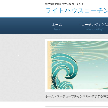
神戸大阪の働く女性応援コーチング
ライトハウスコーチ
ホーム
「コーチング」と
home
what is coaching?
ホーム
»
ユーチューブチャンネル
» 辛すぎる時