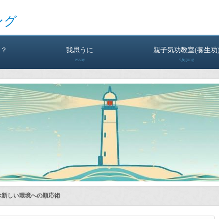
ング
は？
我思うに
親子気功教室(養生功
essay
Qigong
ぶ新しい環境への順応術