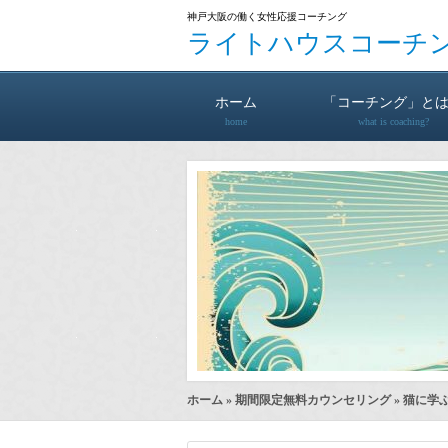
神戸大阪の働く女性応援コーチング
ライトハウスコーチ
ホーム
「コーチング」と
home
what is coaching?
ホーム
»
期間限定無料カウンセリング
» 猫に学