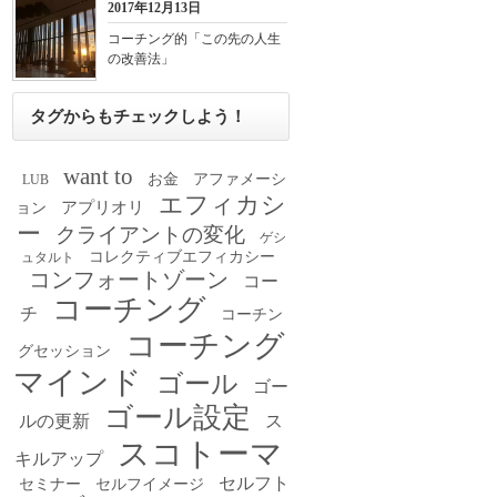
2017年12月13日
コーチング的「この先の人生
の改善法」
タグからもチェックしよう！
want to
お金
アファメーシ
LUB
エフィカシ
アプリオリ
ョン
ー
クライアントの変化
ゲシ
コレクティブエフィカシー
ュタルト
コンフォートゾーン
コー
コーチング
チ
コーチン
コーチング
グセッション
マインド
ゴール
ゴー
ゴール設定
ルの更新
ス
スコトーマ
キルアップ
セルフト
セミナー
セルフイメージ