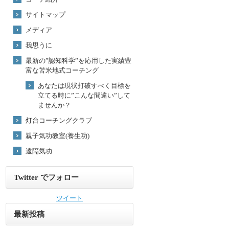
サイトマップ
メディア
我思うに
最新の”認知科学”を応用した実績豊
富な苫米地式コーチング
あなたは現状打破すべく目標を
立てる時に”こんな間違い”して
ませんか？
灯台コーチングクラブ
親子気功教室(養生功)
遠隔気功
Twitter でフォロー
ツイート
最新投稿