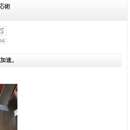
応術
加速。