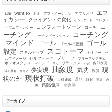
エフ
want to
アプリオリ
お金
アファメーション
LUB
ィカシー
クライアントの変化
コレクテ
ゲシュタルト
コ
コンフォートゾーン
コーチ
ィブエフィカシー
コーチング
ーチング
コーチングセッション
マインド
ゴール
ゴール
ゴールの更新
スコトーマ
設定
スキルアップ
セミナー
セ
ブリーフ
セルフトーク
ルフイメージ
ブリーフシステム
ホメオスタシス
マインド
リラックス
内部表現
ヨガ
不安
抽象度
現
夢実現
気功
洗脳
場の共有
外部化
現状打破
状の外
瞑想
目標達成
縁起
過
逆算
遠隔気功
非言語
去
アーカイブ