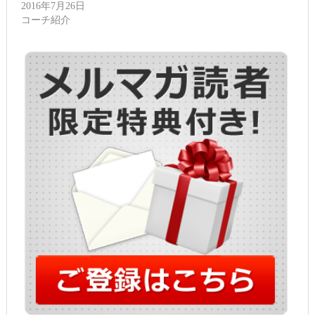
ま
ウ
2016年7月26日
す)
ィ
コーチ紹介
ン
ド
ウ
で
開
き
ま
す)