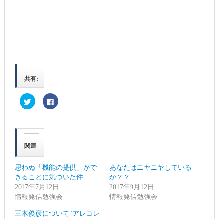
共有:
ク
Facebook
リ
で
ッ
共
ク
有
し
す
て
る
Twitter
に
で
は
関連
共
ク
有
リ
(新
ッ
し
ク
思わぬ「機能の提供」がで
あなたはニヤニヤしている
い
し
ウ
て
きることに気づいた件
か？？
ィ
く
2017年7月12日
ン
だ
2017年9月12日
ド
さ
情報発信勉強会
情報発信勉強会
ウ
い
で
(新
開
し
三木俊彦について"アレコレ
き
い