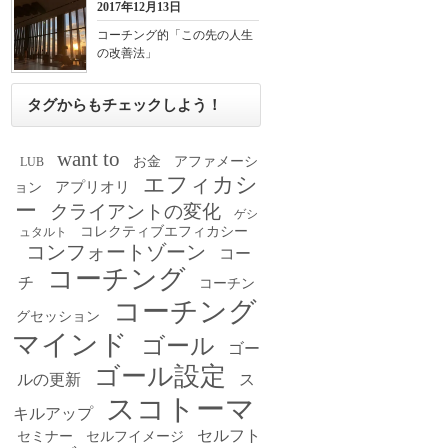
2017年12月13日
コーチング的「この先の人生
の改善法」
タグからもチェックしよう！
want to
お金
アファメーシ
LUB
エフィカシ
アプリオリ
ョン
ー
クライアントの変化
ゲシ
コレクティブエフィカシー
ュタルト
コンフォートゾーン
コー
コーチング
チ
コーチン
コーチング
グセッション
マインド
ゴール
ゴー
ゴール設定
ルの更新
ス
スコトーマ
キルアップ
セルフト
セミナー
セルフイメージ