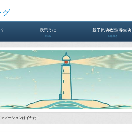
ング
は？
我思うに
親子気功教室(養生功
essay
Qigong
ファメーションはイヤだ！