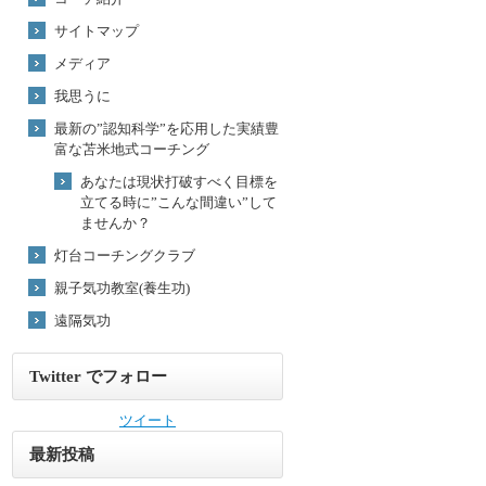
サイトマップ
メディア
我思うに
最新の”認知科学”を応用した実績豊
富な苫米地式コーチング
あなたは現状打破すべく目標を
立てる時に”こんな間違い”して
ませんか？
灯台コーチングクラブ
親子気功教室(養生功)
遠隔気功
Twitter でフォロー
ツイート
最新投稿