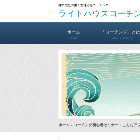
神戸大阪の働く女性応援コーチング
ライトハウスコーチ
ホーム
「コーチング」と
home
what is coaching?
ホーム
»
コーチング初心者セミナー
» こんなア