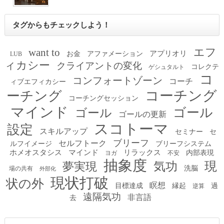
タグからもチェックしよう！
エフ
want to
アプリオリ
お金
アファメーション
LUB
ィカシー
クライアントの変化
コレクテ
ゲシュタルト
コ
コンフォートゾーン
コーチ
ィブエフィカシー
コーチング
ーチング
コーチングセッション
マインド
ゴール
ゴール
ゴールの更新
スコトーマ
設定
スキルアップ
セミナー
セ
ブリーフ
セルフトーク
ルフイメージ
ブリーフシステム
ホメオスタシス
マインド
リラックス
内部表現
ヨガ
不安
抽象度
現
夢実現
気功
洗脳
場の共有
外部化
現状打破
状の外
瞑想
目標達成
縁起
過
逆算
遠隔気功
非言語
去