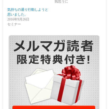
で
(新
我思うに
開
し
き
い
ま
ウ
気持ちの通り行動しようと
す)
ィ
思いました。
ン
ド
2016年9月26日
ウ
で
セミナー
開
き
ま
す)