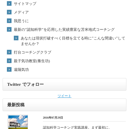
サイトマップ
メディア
我思うに
最新の”認知科学”を応用した実績豊富な苫米地式コーチング
あなたは現状打破すべく目標を立てる時に”こんな間違い”して
ませんか？
灯台コーチングクラブ
親子気功教室(養生功)
遠隔気功
Twitter でフォロー
ツイート
最新投稿
2016年07月29日
認知科学コーチング実践講座。まず最初に、