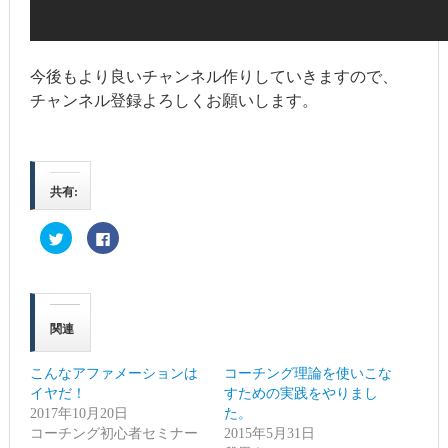
今後もより良いチャンネル作りしていきますので、
チャンネル登録よろしくお願いします。
共有:
ク
Facebook
リ
で
ッ
共
ク
有
し
す
て
る
Twitter
に
で
は
関連
共
ク
有
リ
(新
ッ
し
ク
こんなアファメーションは
コーチング理論を使いこな
い
し
ウ
て
イヤだ！
すための実践をやりまし
ィ
く
2017年10月20日
ン
だ
た。
ド
さ
コーチング初心者セミナー
2015年5月31日
ウ
い