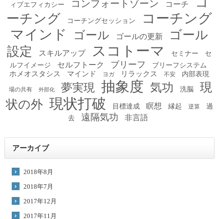
コ
コンフォートゾーン
コーチ
ィブエフィカシー
コーチング
ーチング
コーチングセッション
マインド
ゴール
ゴール
ゴールの更新
スコトーマ
設定
スキルアップ
セミナー
セ
ブリーフ
セルフトーク
ルフイメージ
ブリーフシステム
ホメオスタシス
マインド
リラックス
内部表現
ヨガ
不安
抽象度
現
夢実現
気功
洗脳
場の共有
外部化
現状打破
状の外
瞑想
目標達成
縁起
過
逆算
遠隔気功
非言語
去
アーカイブ
2018年8月
2018年7月
2017年12月
2017年11月