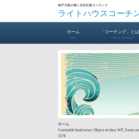
神戸大阪の働く女性応援コーチング
ライトハウスコーチ
ホーム
「コーチング」と
home
what is coaching?
ホーム
Catchable fatal error
: Object of class WP_Error co
2178