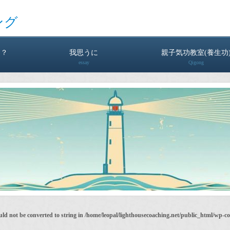
ング
は？
我思うに
親子気功教室(養生功
essay
Qigong
uld not be converted to string in
/home/leopal/lighthousecoaching.net/public_html/wp-c