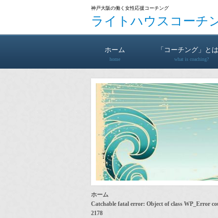
神戸大阪の働く女性応援コーチング
ライトハウスコーチ
ホーム
「コーチング」と
home
what is coaching?
ホーム
Catchable fatal error
: Object of class WP_Error co
2178