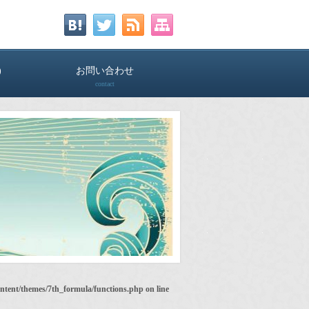
)
お問い合わせ
contact
ontent/themes/7th_formula/functions.php
on line