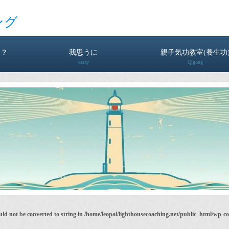
ング
は？
我思うに
親子気功教室(養生功
essay
Qigong
uld not be converted to string in
/home/leopal/lighthousecoaching.net/public_html/wp-c